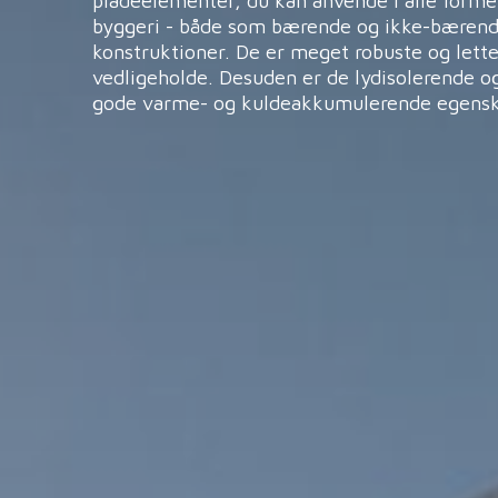
pladeelementer, du kan anvende i alle forme
byggeri - både som bærende og ikke-bæren
konstruktioner. De er meget robuste og lette
vedligeholde. Desuden er de lydisolerende o
gode varme- og kuldeakkumulerende egensk