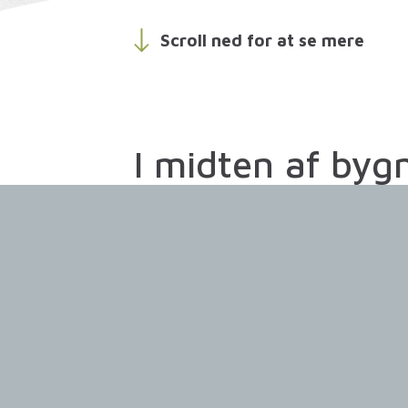
Scroll ned
for at se mere
I midten af byg
er der skabt et f
atrium, som bin
etagerne samm
skaber en god
rumfornemmels