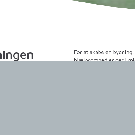
ningen
For at skabe en bygning,
hjælpsomhed er der i mid
lot
atrium, som binder eta
der
rumfornemmelse. Atriume
møder bygningens ydre k
en og
søjle/bjælke system fr
Til Udbetaling Danmark 
e.
huldæk, søjler, bjælker
monteret af Spæncoms m