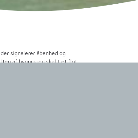
 der signalerer åbenhed og
ten af bygningen skabt et flot
gerne sammen og skaber en god
t er drejet 180 grader, så spidserne
anter og er bygget op af et
a Spæncom.
byggeriet har Spæncom leveret
 og vægge.
Alle elementerne er
ontageafdeling.