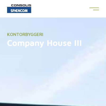
KONTORBYGGERI
Company House III