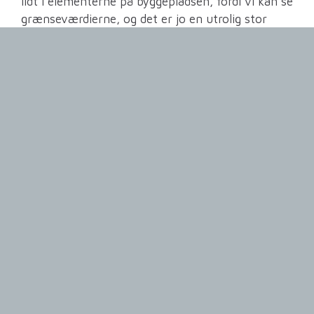
lidt i elementerne på byggepladsen, fordi vi kan se
grænseværdierne, og det er jo en utrolig stor
fordel.”
Han fortæller, at han før opstarten var spændt
på, om Spæncom kunne håndtere at få så mange
data ind i samme model.
”Der har været et rigtigt godt samarbejde, og vi
har været meget positive over, hvordan
Spæncom har håndteret hele forløbet. Både de
mange kommentarer vi har lagt ind og som
Spæncom så løbende har fulgt op på, men også
de mange ting omkring koordineringen, og hvem
der gør hvad.
Hos Spæncom er BIM manager Kim Schmeltz
også tilfreds med forløbet.