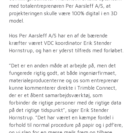
med totalentreprenøren Per Aarsleff A/S, at
projekteringen skulle være 100% digital i en 3D
model.
Hos Per Aarsleff A/S har en af de bærende
kræfter været VDC koordinator Erik Stender
Hornstrup, og han er yderst tilfreds med forløbet.
”Det er en anden måde at arbejde på, men det
fungerede rigtig godt, at både ingeniørfirmaet,
materialeproducenterne og os som entreprenør
kunne kommenterer direkte i Trimble Connect,
der er et åbent samarbejdsværktøj, som
forbinder de rigtige personer med de rigtige data
på det rigtige tidspunkt”, siger Erik Stender
Hornstrup. ”Det har været en kæmpe fordel i
forhold til normal procedure på papir og i pdf’ere,
og vi slap for en masse mails frem og tilbage