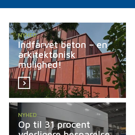
NYHED
Indfarvet beton – en
arkitektonisk
mulighed!
NYHED
Op til 31 procent
yderligere besparelse