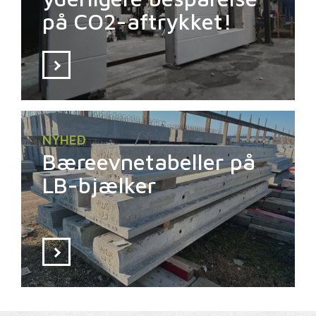
på CO2-aftrykket!
NYHED
Bæreevnetabeller på
LB-bjælker