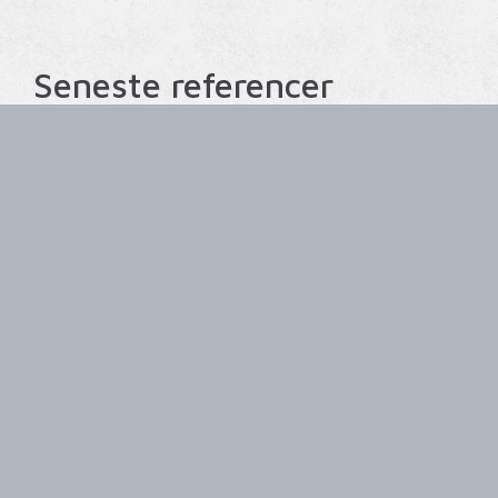
Seneste referencer
KULTUR- OG UDDANNELSESBYGGERI
Børne- og
Kulturhuset