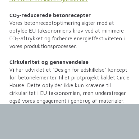
CO
-reducerede betonrecepter
2
Vores betonreceptoptimering sigter mod at
opfylde EU taksonomiens krav ved at minimere
CO
-aftrykket og forbedre energieffektiviteten i
2
vores produktionsprocesser.
Cirkularitet og genanvendelse
Vi har udviklet et "Design for adskillelse" koncept
for betonelementer til et pilotprojekt kaldet Circle
House. Dette opfylder ikke kun kravene til
cirkularitet i EU taksonomien, men understreger
også vores engagement i genbrug af materialer.
Kortlægning af miljøskadelige stoffer iht. EU
taksonomi krav om forurening
Vi har påbegyndt dokumentation og kortlægning